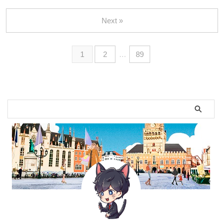
Next »
1
2
…
89