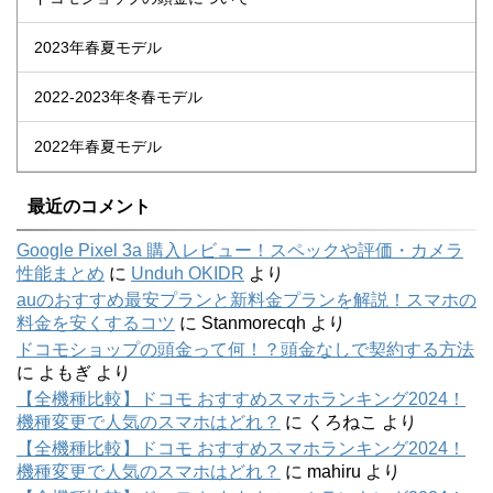
2023年春夏モデル
2022-2023年冬春モデル
2022年春夏モデル
最近のコメント
Google Pixel 3a 購入レビュー！スペックや評価・カメラ
性能まとめ
に
Unduh OKIDR
より
auのおすすめ最安プランと新料金プランを解説！スマホの
料金を安くするコツ
に
Stanmorecqh
より
ドコモショップの頭金って何！？頭金なしで契約する方法
に
よもぎ
より
【全機種比較】ドコモ おすすめスマホランキング2024！
機種変更で人気のスマホはどれ？
に
くろねこ
より
【全機種比較】ドコモ おすすめスマホランキング2024！
機種変更で人気のスマホはどれ？
に
mahiru
より