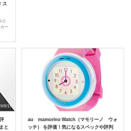
！ス
デルと
ーカー
9/8/15
2019/1/10
の評
au mamorino Watch（マモリーノ ウォ
まと
ッチ） を評価！気になるスペックや評判