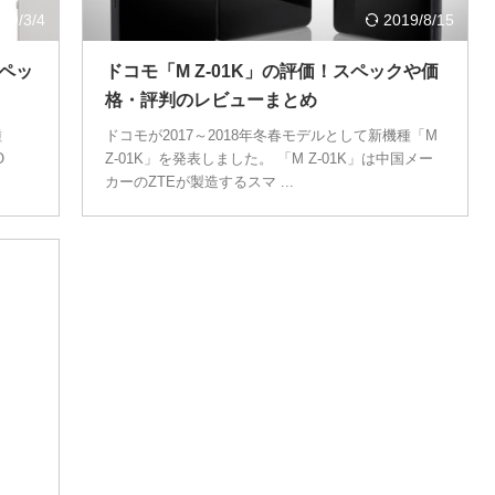
19/3/4
2019/8/15
スペッ
ドコモ「M Z-01K」の評価！スペックや価
格・評判のレビューまとめ
種
ドコモが2017～2018年冬春モデルとして新機種「M
O
Z-01K」を発表しました。 「M Z-01K」は中国メー
カーのZTEが製造するスマ ...
9/6/21