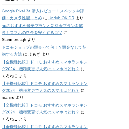
Google Pixel 3a 購入レビュー！スペックや評
価・カメラ性能まとめ
に
Unduh OKIDR
より
auのおすすめ最安プランと新料金プランを解
説！スマホの料金を安くするコツ
に
Stanmorecqh
より
ドコモショップの頭金って何！？頭金なしで契
約する方法
に
よもぎ
より
【全機種比較】ドコモ おすすめスマホランキン
グ2024！機種変更で人気のスマホはどれ？
に
くろねこ
より
【全機種比較】ドコモ おすすめスマホランキン
グ2024！機種変更で人気のスマホはどれ？
に
mahiru
より
【全機種比較】ドコモ おすすめスマホランキン
グ2024！機種変更で人気のスマホはどれ？
に
くろねこ
より
【全機種比較】ドコモ おすすめスマホランキン