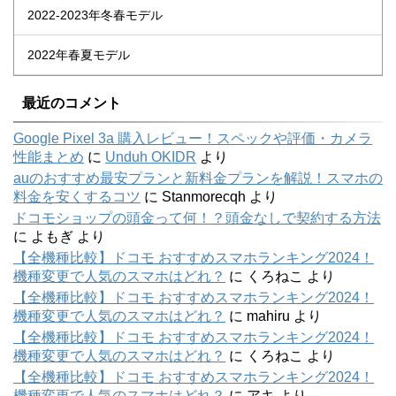
2022-2023年冬春モデル
2022年春夏モデル
最近のコメント
Google Pixel 3a 購入レビュー！スペックや評価・カメラ
性能まとめ
に
Unduh OKIDR
より
auのおすすめ最安プランと新料金プランを解説！スマホの
料金を安くするコツ
に
Stanmorecqh
より
ドコモショップの頭金って何！？頭金なしで契約する方法
に
よもぎ
より
【全機種比較】ドコモ おすすめスマホランキング2024！
機種変更で人気のスマホはどれ？
に
くろねこ
より
【全機種比較】ドコモ おすすめスマホランキング2024！
機種変更で人気のスマホはどれ？
に
mahiru
より
【全機種比較】ドコモ おすすめスマホランキング2024！
機種変更で人気のスマホはどれ？
に
くろねこ
より
【全機種比較】ドコモ おすすめスマホランキング2024！
機種変更で人気のスマホはどれ？
に
アキ
より