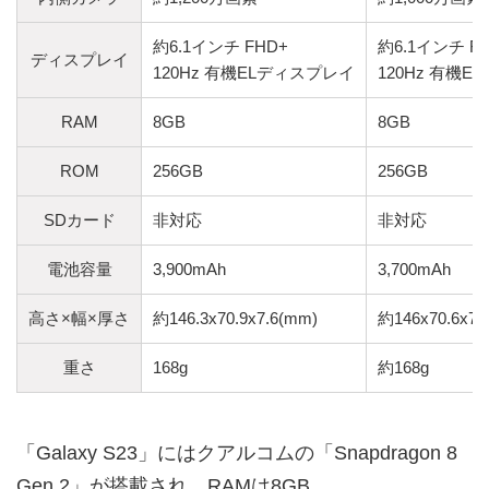
約6.1インチ FHD+
約6.1インチ F
ディスプレイ
120Hz 有機ELディスプレイ
120Hz 有機
RAM
8GB
8GB
ROM
256GB
256GB
SDカード
非対応
非対応
電池容量
3,900mAh
3,700mAh
高さ×幅×厚さ
約146.3x70.9x7.6(mm)
約146x70.6x7.
重さ
168g
約168g
「Galaxy S23」にはクアルコムの「Snapdragon 8
Gen 2」が搭載され、RAMは8GB。