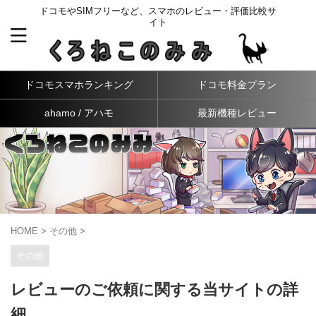
ドコモやSIMフリーなど、スマホのレビュー・評価比較サ
イト
ドコモスマホランキング
ドコモ料金プラン
ahamo / アハモ
最新機種レビュー
HOME
>
その他
>
その他
レビューのご依頼に関する当サイトの詳
細