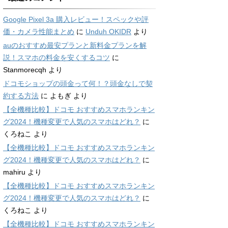
Google Pixel 3a 購入レビュー！スペックや評
価・カメラ性能まとめ
に
Unduh OKIDR
より
auのおすすめ最安プランと新料金プランを解
説！スマホの料金を安くするコツ
に
Stanmorecqh
より
ドコモショップの頭金って何！？頭金なしで契
約する方法
に
よもぎ
より
【全機種比較】ドコモ おすすめスマホランキン
グ2024！機種変更で人気のスマホはどれ？
に
くろねこ
より
【全機種比較】ドコモ おすすめスマホランキン
グ2024！機種変更で人気のスマホはどれ？
に
mahiru
より
【全機種比較】ドコモ おすすめスマホランキン
グ2024！機種変更で人気のスマホはどれ？
に
くろねこ
より
【全機種比較】ドコモ おすすめスマホランキン