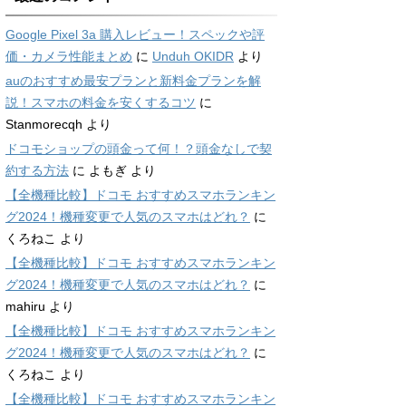
Google Pixel 3a 購入レビュー！スペックや評
価・カメラ性能まとめ
に
Unduh OKIDR
より
auのおすすめ最安プランと新料金プランを解
説！スマホの料金を安くするコツ
に
Stanmorecqh
より
ドコモショップの頭金って何！？頭金なしで契
約する方法
に
よもぎ
より
【全機種比較】ドコモ おすすめスマホランキン
グ2024！機種変更で人気のスマホはどれ？
に
くろねこ
より
【全機種比較】ドコモ おすすめスマホランキン
グ2024！機種変更で人気のスマホはどれ？
に
mahiru
より
【全機種比較】ドコモ おすすめスマホランキン
グ2024！機種変更で人気のスマホはどれ？
に
くろねこ
より
【全機種比較】ドコモ おすすめスマホランキン