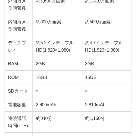
外側カメ
約1,600万画素
約1,310万画素
ラ画素数
内側カメ
約800万画素
約500万画素
ラ画素数
ディスプ
約5.2インチ フル
約4.7インチ フル
レイ
HD(1,920×1,080)
HD(1,920×1,080)
RAM
2GB
3GB
ROM
16GB
16GB
SDカード
○
○
電池容量
2,900mAh
2,810mAh
連続通話
約940分
約1,150分
時間(LTE)