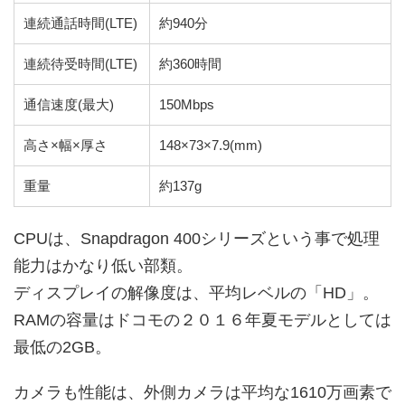
連続通話時間(LTE)
約940分
連続待受時間(LTE)
約360時間
通信速度(最大)
150Mbps
高さ×幅×厚さ
148×73×7.9(mm)
重量
約137g
CPUは、Snapdragon 400シリーズという事で処理
能力はかなり低い部類。
ディスプレイの解像度は、平均レベルの「HD」。
RAMの容量はドコモの２０１６年夏モデルとしては
最低の2GB。
カメラも性能は、外側カメラは平均な1610万画素で