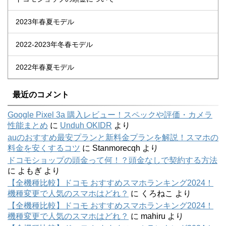
2023年春夏モデル
2022-2023年冬春モデル
2022年春夏モデル
最近のコメント
Google Pixel 3a 購入レビュー！スペックや評価・カメラ
性能まとめ
に
Unduh OKIDR
より
auのおすすめ最安プランと新料金プランを解説！スマホの
料金を安くするコツ
に
Stanmorecqh
より
ドコモショップの頭金って何！？頭金なしで契約する方法
に
よもぎ
より
【全機種比較】ドコモ おすすめスマホランキング2024！
機種変更で人気のスマホはどれ？
に
くろねこ
より
【全機種比較】ドコモ おすすめスマホランキング2024！
機種変更で人気のスマホはどれ？
に
mahiru
より