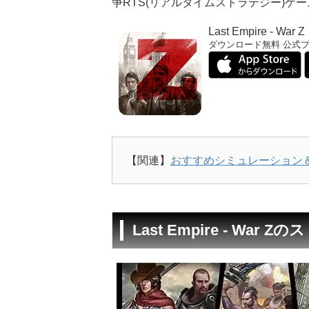
争RTS(リアルタイムストラテジー)ゲ
Last Empire - War Z
ダウンロード無料
公式
【関連】
おすすめシミュレーション＆
Last Empire - War 