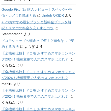
Google Pixel 3a 購入レビュー！スペックや評
価・カメラ性能まとめ
に
Unduh OKIDR
より
auのおすすめ最安プランと新料金プランを解
説！スマホの料金を安くするコツ
に
Stanmorecqh
より
ドコモショップの頭金って何！？頭金なしで契
約する方法
に
よもぎ
より
【全機種比較】ドコモ おすすめスマホランキン
グ2024！機種変更で人気のスマホはどれ？
に
くろねこ
より
【全機種比較】ドコモ おすすめスマホランキン
グ2024！機種変更で人気のスマホはどれ？
に
mahiru
より
【全機種比較】ドコモ おすすめスマホランキン
グ2024！機種変更で人気のスマホはどれ？
に
くろねこ
より
【全機種比較】ドコモ おすすめスマホランキン