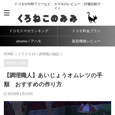
ドコモやSIMフリーなど、スマホのレビュー・評価比較サ
イト
ドコモスマホランキング
ドコモ料金プラン
ahamo / アハモ
最新機種レビュー
HOME
>
ドラクエ10
>
調理職人物語
>
調理職人物語
【調理職人】あいじょうオムレツの手
順 おすすめの作り方
2019年1月10日