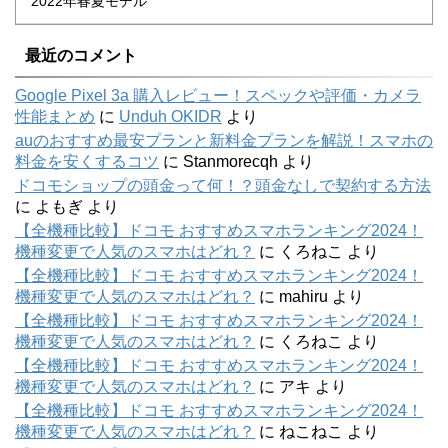
2022年春夏モデル
最近のコメント
Google Pixel 3a 購入レビュー！スペックや評価・カメラ
性能まとめ
に
Unduh OKIDR
より
auのおすすめ最安プランと新料金プランを解説！スマホの
料金を安くするコツ
に
Stanmorecqh
より
ドコモショップの頭金って何！？頭金なしで契約する方法
に
よもぎ
より
【全機種比較】ドコモ おすすめスマホランキング2024！
機種変更で人気のスマホはどれ？
に
くろねこ
より
【全機種比較】ドコモ おすすめスマホランキング2024！
機種変更で人気のスマホはどれ？
に
mahiru
より
【全機種比較】ドコモ おすすめスマホランキング2024！
機種変更で人気のスマホはどれ？
に
くろねこ
より
【全機種比較】ドコモ おすすめスマホランキング2024！
機種変更で人気のスマホはどれ？
に
アキ
より
【全機種比較】ドコモ おすすめスマホランキング2024！
機種変更で人気のスマホはどれ？
に
ねこねこ
より