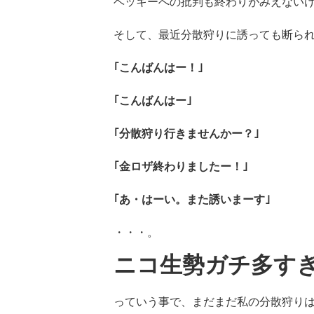
ベッキーへの批判も終わりがみえない
そして、最近分散狩りに誘っても断ら
｢こんばんはー！｣
｢こんばんはー｣
｢分散狩り行きませんかー？｣
｢金ロザ終わりましたー！｣
｢あ・はーい。また誘いまーす｣
・・・。
ニコ生勢ガチ多す
っていう事で、まだまだ私の分散狩り