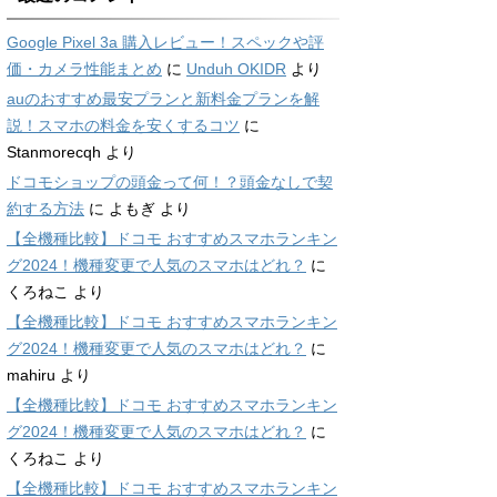
Google Pixel 3a 購入レビュー！スペックや評
価・カメラ性能まとめ
に
Unduh OKIDR
より
auのおすすめ最安プランと新料金プランを解
説！スマホの料金を安くするコツ
に
Stanmorecqh
より
ドコモショップの頭金って何！？頭金なしで契
約する方法
に
よもぎ
より
【全機種比較】ドコモ おすすめスマホランキン
グ2024！機種変更で人気のスマホはどれ？
に
くろねこ
より
【全機種比較】ドコモ おすすめスマホランキン
グ2024！機種変更で人気のスマホはどれ？
に
mahiru
より
【全機種比較】ドコモ おすすめスマホランキン
グ2024！機種変更で人気のスマホはどれ？
に
くろねこ
より
【全機種比較】ドコモ おすすめスマホランキン