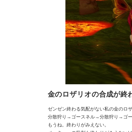
金のロザリオの合成が終
ゼンゼン終わる気配がない私の金のロ
分散狩り→ゴースネル→分散狩り→ゴ
もうね。終わりがみえない。