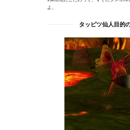
よ。
タッピツ仙人目的