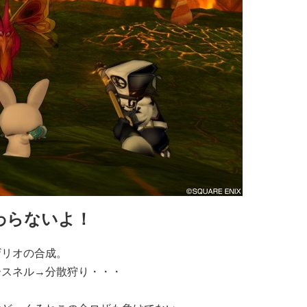
わらないよ！
ザリオの合成。
ースネル→分散狩り・・・