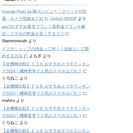
Google Pixel 3a 購入レビュー！スペックや評
価・カメラ性能まとめ
に
Unduh OKIDR
より
auのおすすめ最安プランと新料金プランを解
説！スマホの料金を安くするコツ
に
Stanmorecqh
より
ドコモショップの頭金って何！？頭金なしで契
約する方法
に
よもぎ
より
【全機種比較】ドコモ おすすめスマホランキン
グ2024！機種変更で人気のスマホはどれ？
に
くろねこ
より
【全機種比較】ドコモ おすすめスマホランキン
グ2024！機種変更で人気のスマホはどれ？
に
mahiru
より
【全機種比較】ドコモ おすすめスマホランキン
グ2024！機種変更で人気のスマホはどれ？
に
くろねこ
より
【全機種比較】ドコモ おすすめスマホランキン