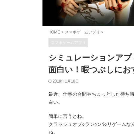
HOME
>
スマホゲームアプリ
>
スマホゲームアプリ
シミュレーションアプ
面白い！暇つぶしにお
2019年1月10日
最近、仕事の合間やちょっとした待ち
白い。
簡単に言うとね。
クラッシュオブ○ランのパ○リゲームな
ね。