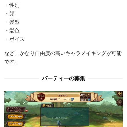
・性別
・顔
・髪型
・髪色
・ボイス
など、かなり自由度の高いキャラメイキングが可能
です。
パーティーの募集