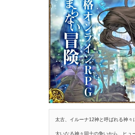
太古、イルーナ12神と呼ばれる神
大いなる神々同士の争いから、ヒュ