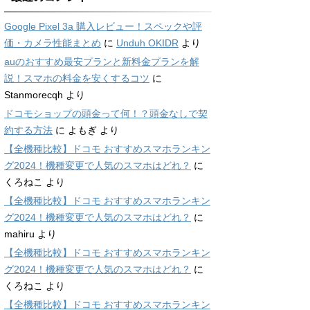
Google Pixel 3a 購入レビュー！スペックや評
価・カメラ性能まとめ
に
Unduh OKIDR
より
auのおすすめ最安プランと新料金プランを解
説！スマホの料金を安くするコツ
に
Stanmorecqh
より
ドコモショップの頭金って何！？頭金なしで契
約する方法
に
よもぎ
より
【全機種比較】ドコモ おすすめスマホランキン
グ2024！機種変更で人気のスマホはどれ？
に
くろねこ
より
【全機種比較】ドコモ おすすめスマホランキン
グ2024！機種変更で人気のスマホはどれ？
に
mahiru
より
【全機種比較】ドコモ おすすめスマホランキン
グ2024！機種変更で人気のスマホはどれ？
に
くろねこ
より
【全機種比較】ドコモ おすすめスマホランキン