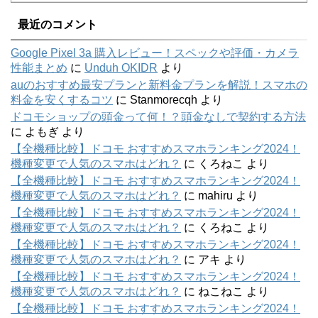
最近のコメント
Google Pixel 3a 購入レビュー！スペックや評価・カメラ
性能まとめ
に
Unduh OKIDR
より
auのおすすめ最安プランと新料金プランを解説！スマホの
料金を安くするコツ
に
Stanmorecqh
より
ドコモショップの頭金って何！？頭金なしで契約する方法
に
よもぎ
より
【全機種比較】ドコモ おすすめスマホランキング2024！
機種変更で人気のスマホはどれ？
に
くろねこ
より
【全機種比較】ドコモ おすすめスマホランキング2024！
機種変更で人気のスマホはどれ？
に
mahiru
より
【全機種比較】ドコモ おすすめスマホランキング2024！
機種変更で人気のスマホはどれ？
に
くろねこ
より
【全機種比較】ドコモ おすすめスマホランキング2024！
機種変更で人気のスマホはどれ？
に
アキ
より
【全機種比較】ドコモ おすすめスマホランキング2024！
機種変更で人気のスマホはどれ？
に
ねこねこ
より
【全機種比較】ドコモ おすすめスマホランキング2024！