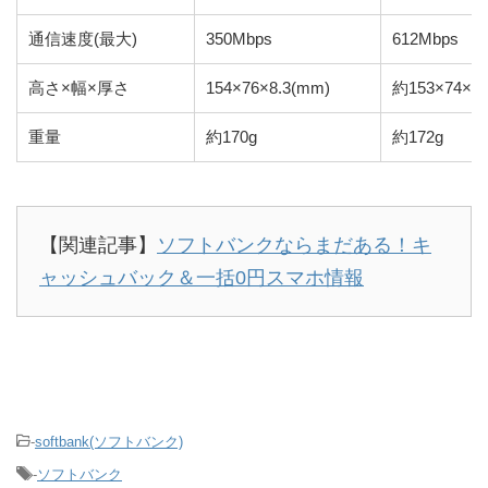
通信速度(最大)
350Mbps
612Mbps
高さ×幅×厚さ
154×76×8.3(mm)
約153×74×8.
重量
約170g
約172g
【関連記事】
ソフトバンクならまだある！キ
ャッシュバック＆一括0円スマホ情報
-
softbank(ソフトバンク)
-
ソフトバンク