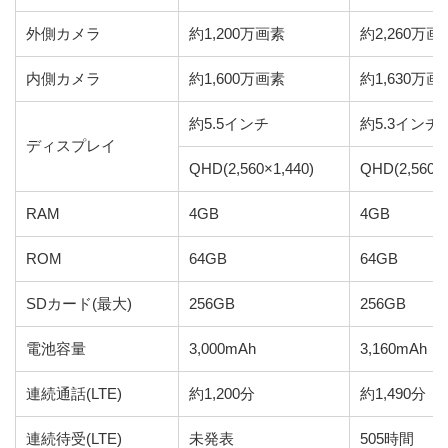
外側カメラ
約1,200万画素
約2,260万画
内側カメラ
約1,600万画素
約1,630万画
約5.5インチ
約5.3インチ
ディスプレイ
QHD(2,560×1,440)
QHD(2,560×1
RAM
4GB
4GB
ROM
64GB
64GB
SDカード(最大)
256GB
256GB
電池容量
3,000mAh
3,160mAh
連続通話(LTE)
約1,200分
約1,490分
連続待受(LTE)
未発表
505時間