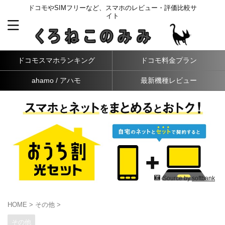
ドコモやSIMフリーなど、スマホのレビュー・評価比較サ
イト
ドコモスマホランキング
ドコモ料金プラン
ahamo / アハモ
最新機種レビュー
Source by
softbank
HOME
>
その他
>
その他