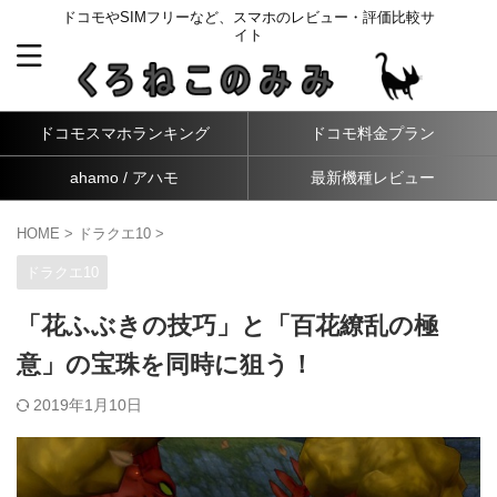
ドコモやSIMフリーなど、スマホのレビュー・評価比較サ
イト
ドコモスマホランキング
ドコモ料金プラン
ahamo / アハモ
最新機種レビュー
HOME
>
ドラクエ10
>
ドラクエ10
「花ふぶきの技巧」と「百花繚乱の極
意」の宝珠を同時に狙う！
2019年1月10日