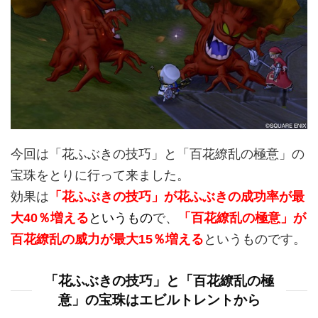
今回は「花ふぶきの技巧」と「百花繚乱の極意」の
宝珠をとりに行って来ました。
効果は
「花ふぶきの技巧」が花ふぶきの成功率が最
大40％増える
というもの
で、
「百花繚乱の極意」が
百花繚乱の威力が最大15％増える
というものです。
「花ふぶきの技巧」と「百花繚乱の極
意」の宝珠はエビルトレントから