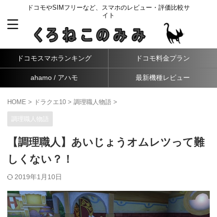
ドコモやSIMフリーなど、スマホのレビュー・評価比較サ
イト
ドコモスマホランキング
ドコモ料金プラン
ahamo / アハモ
最新機種レビュー
HOME
>
ドラクエ10
>
調理職人物語
>
調理職人物語
【調理職人】あいじょうオムレツって難
しくない？！
2019年1月10日