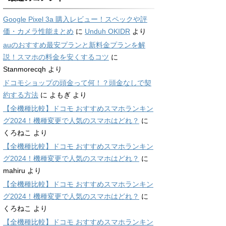
Google Pixel 3a 購入レビュー！スペックや評
価・カメラ性能まとめ
に
Unduh OKIDR
より
auのおすすめ最安プランと新料金プランを解
説！スマホの料金を安くするコツ
に
Stanmorecqh
より
ドコモショップの頭金って何！？頭金なしで契
約する方法
に
よもぎ
より
【全機種比較】ドコモ おすすめスマホランキン
グ2024！機種変更で人気のスマホはどれ？
に
くろねこ
より
【全機種比較】ドコモ おすすめスマホランキン
グ2024！機種変更で人気のスマホはどれ？
に
mahiru
より
【全機種比較】ドコモ おすすめスマホランキン
グ2024！機種変更で人気のスマホはどれ？
に
くろねこ
より
【全機種比較】ドコモ おすすめスマホランキン