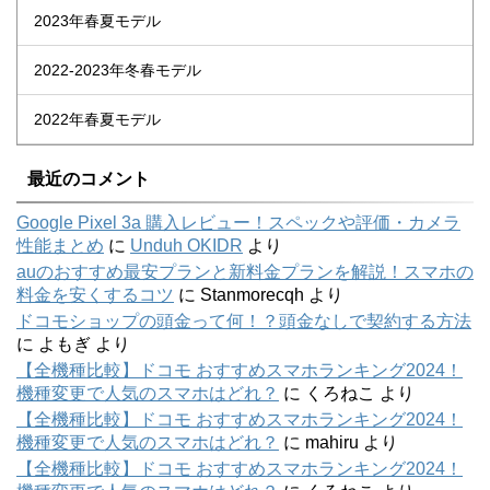
2023年春夏モデル
2022-2023年冬春モデル
2022年春夏モデル
最近のコメント
Google Pixel 3a 購入レビュー！スペックや評価・カメラ
性能まとめ
に
Unduh OKIDR
より
auのおすすめ最安プランと新料金プランを解説！スマホの
料金を安くするコツ
に
Stanmorecqh
より
ドコモショップの頭金って何！？頭金なしで契約する方法
に
よもぎ
より
【全機種比較】ドコモ おすすめスマホランキング2024！
機種変更で人気のスマホはどれ？
に
くろねこ
より
【全機種比較】ドコモ おすすめスマホランキング2024！
機種変更で人気のスマホはどれ？
に
mahiru
より
【全機種比較】ドコモ おすすめスマホランキング2024！