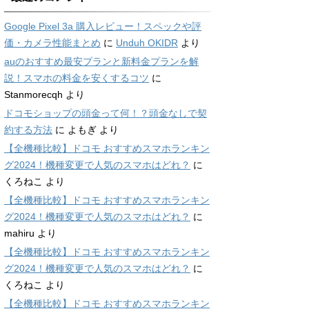
Google Pixel 3a 購入レビュー！スペックや評
価・カメラ性能まとめ
に
Unduh OKIDR
より
auのおすすめ最安プランと新料金プランを解
説！スマホの料金を安くするコツ
に
Stanmorecqh
より
ドコモショップの頭金って何！？頭金なしで契
約する方法
に
よもぎ
より
【全機種比較】ドコモ おすすめスマホランキン
グ2024！機種変更で人気のスマホはどれ？
に
くろねこ
より
【全機種比較】ドコモ おすすめスマホランキン
グ2024！機種変更で人気のスマホはどれ？
に
mahiru
より
【全機種比較】ドコモ おすすめスマホランキン
グ2024！機種変更で人気のスマホはどれ？
に
くろねこ
より
【全機種比較】ドコモ おすすめスマホランキン