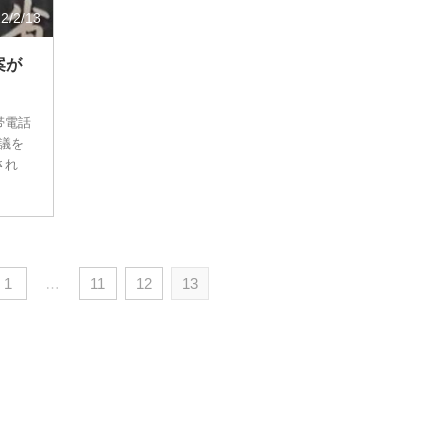
2/2/13
案が
帯電話
議を
され
1
…
11
12
13