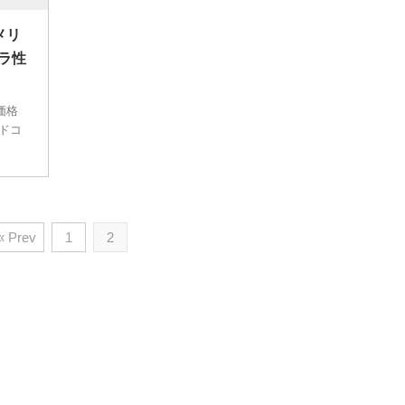
デメリ
ラ性
体価格
 ドコ
« Prev
1
2