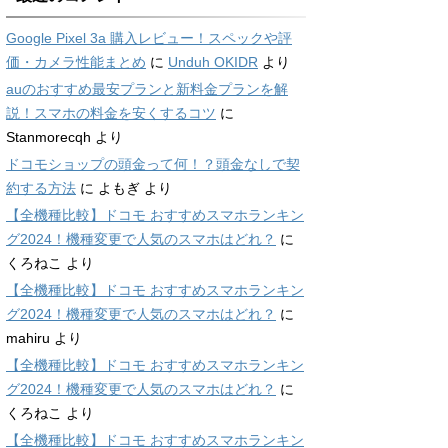
Google Pixel 3a 購入レビュー！スペックや評
価・カメラ性能まとめ
に
Unduh OKIDR
より
auのおすすめ最安プランと新料金プランを解
説！スマホの料金を安くするコツ
に
Stanmorecqh
より
ドコモショップの頭金って何！？頭金なしで契
約する方法
に
よもぎ
より
【全機種比較】ドコモ おすすめスマホランキン
グ2024！機種変更で人気のスマホはどれ？
に
くろねこ
より
【全機種比較】ドコモ おすすめスマホランキン
グ2024！機種変更で人気のスマホはどれ？
に
mahiru
より
【全機種比較】ドコモ おすすめスマホランキン
グ2024！機種変更で人気のスマホはどれ？
に
くろねこ
より
【全機種比較】ドコモ おすすめスマホランキン