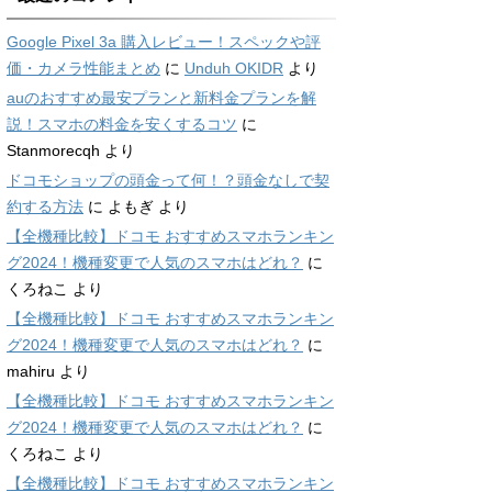
Google Pixel 3a 購入レビュー！スペックや評
価・カメラ性能まとめ
に
Unduh OKIDR
より
auのおすすめ最安プランと新料金プランを解
説！スマホの料金を安くするコツ
に
Stanmorecqh
より
ドコモショップの頭金って何！？頭金なしで契
約する方法
に
よもぎ
より
【全機種比較】ドコモ おすすめスマホランキン
グ2024！機種変更で人気のスマホはどれ？
に
くろねこ
より
【全機種比較】ドコモ おすすめスマホランキン
グ2024！機種変更で人気のスマホはどれ？
に
mahiru
より
【全機種比較】ドコモ おすすめスマホランキン
グ2024！機種変更で人気のスマホはどれ？
に
くろねこ
より
【全機種比較】ドコモ おすすめスマホランキン