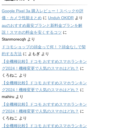
Google Pixel 3a 購入レビュー！スペックや評
価・カメラ性能まとめ
に
Unduh OKIDR
より
auのおすすめ最安プランと新料金プランを解
説！スマホの料金を安くするコツ
に
Stanmorecqh
より
ドコモショップの頭金って何！？頭金なしで契
約する方法
に
よもぎ
より
【全機種比較】ドコモ おすすめスマホランキン
グ2024！機種変更で人気のスマホはどれ？
に
くろねこ
より
【全機種比較】ドコモ おすすめスマホランキン
グ2024！機種変更で人気のスマホはどれ？
に
mahiru
より
【全機種比較】ドコモ おすすめスマホランキン
グ2024！機種変更で人気のスマホはどれ？
に
くろねこ
より
【全機種比較】ドコモ おすすめスマホランキン