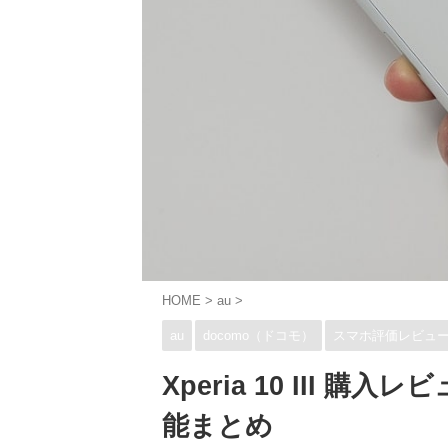
HOME
>
au
>
au
docomo（ドコモ）
スマホ評価レビュ
Xperia 10 III
能まとめ