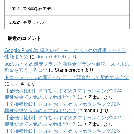
2022-2023年冬春モデル
2022年春夏モデル
最近のコメント
Google Pixel 3a 購入レビュー！スペックや評価・カメラ
性能まとめ
に
Unduh OKIDR
より
auのおすすめ最安プランと新料金プランを解説！スマホの
料金を安くするコツ
に
Stanmorecqh
より
ドコモショップの頭金って何！？頭金なしで契約する方法
に
よもぎ
より
【全機種比較】ドコモ おすすめスマホランキング2024！
機種変更で人気のスマホはどれ？
に
くろねこ
より
【全機種比較】ドコモ おすすめスマホランキング2024！
機種変更で人気のスマホはどれ？
に
mahiru
より
【全機種比較】ドコモ おすすめスマホランキング2024！
機種変更で人気のスマホはどれ？
に
くろねこ
より
【全機種比較】ドコモ おすすめスマホランキング2024！