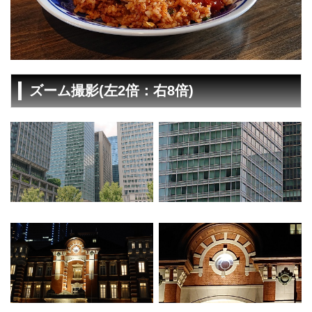
ズーム撮影(左2倍：右8倍)