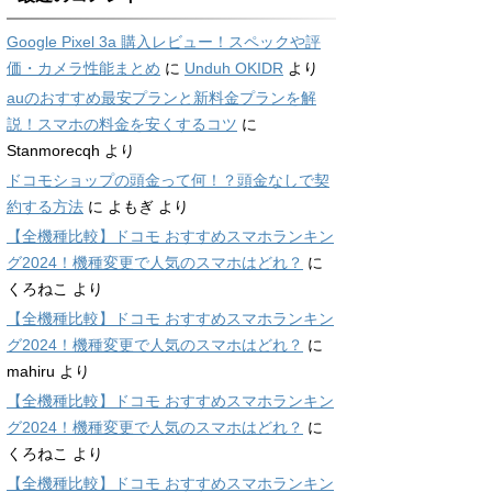
Google Pixel 3a 購入レビュー！スペックや評
価・カメラ性能まとめ
に
Unduh OKIDR
より
auのおすすめ最安プランと新料金プランを解
説！スマホの料金を安くするコツ
に
Stanmorecqh
より
ドコモショップの頭金って何！？頭金なしで契
約する方法
に
よもぎ
より
【全機種比較】ドコモ おすすめスマホランキン
グ2024！機種変更で人気のスマホはどれ？
に
くろねこ
より
【全機種比較】ドコモ おすすめスマホランキン
グ2024！機種変更で人気のスマホはどれ？
に
mahiru
より
【全機種比較】ドコモ おすすめスマホランキン
グ2024！機種変更で人気のスマホはどれ？
に
くろねこ
より
【全機種比較】ドコモ おすすめスマホランキン