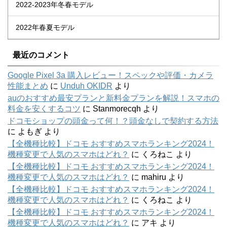
2022-2023年冬春モデル
2022年春夏モデル
最近のコメント
Google Pixel 3a 購入レビュー！スペックや評価・カメラ
性能まとめ
に
Unduh OKIDR
より
auのおすすめ最安プランと新料金プランを解説！スマホの
料金を安くするコツ
に
Stanmorecqh
より
ドコモショップの頭金って何！？頭金なしで契約する方法
に
よもぎ
より
【全機種比較】ドコモ おすすめスマホランキング2024！
機種変更で人気のスマホはどれ？
に
くろねこ
より
【全機種比較】ドコモ おすすめスマホランキング2024！
機種変更で人気のスマホはどれ？
に
mahiru
より
【全機種比較】ドコモ おすすめスマホランキング2024！
機種変更で人気のスマホはどれ？
に
くろねこ
より
【全機種比較】ドコモ おすすめスマホランキング2024！
機種変更で人気のスマホはどれ？
に
アキ
より