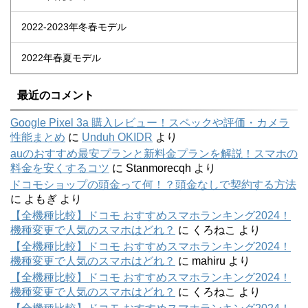
2022-2023年冬春モデル
2022年春夏モデル
最近のコメント
Google Pixel 3a 購入レビュー！スペックや評価・カメラ
性能まとめ
に
Unduh OKIDR
より
auのおすすめ最安プランと新料金プランを解説！スマホの
料金を安くするコツ
に
Stanmorecqh
より
ドコモショップの頭金って何！？頭金なしで契約する方法
に
よもぎ
より
【全機種比較】ドコモ おすすめスマホランキング2024！
機種変更で人気のスマホはどれ？
に
くろねこ
より
【全機種比較】ドコモ おすすめスマホランキング2024！
機種変更で人気のスマホはどれ？
に
mahiru
より
【全機種比較】ドコモ おすすめスマホランキング2024！
機種変更で人気のスマホはどれ？
に
くろねこ
より