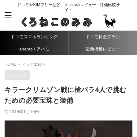
ドコモやSIMフリーなど、スマホのレビュー・評価比較サ
イト
ドコモスマホランキング
ドコモ料金プラン
ahamo / アハモ
最新機種レビュー
HOME
>
ドラクエ10
>
ドラクエ10
キラークリムゾン戦に槍パラ4人で挑む
ための必要宝珠と装備
2019年1月10日