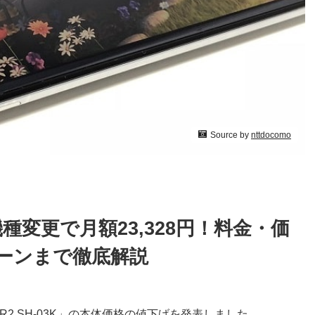
Source by
nttdocomo
機種変更で月額23,328円！料金・価
ーンまで徹底解説
S R2 SH-03K」の本体価格の値下げを発表しました。