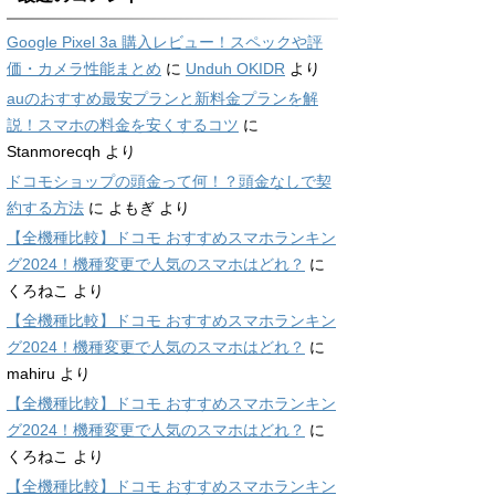
Google Pixel 3a 購入レビュー！スペックや評
価・カメラ性能まとめ
に
Unduh OKIDR
より
auのおすすめ最安プランと新料金プランを解
説！スマホの料金を安くするコツ
に
Stanmorecqh
より
ドコモショップの頭金って何！？頭金なしで契
約する方法
に
よもぎ
より
【全機種比較】ドコモ おすすめスマホランキン
グ2024！機種変更で人気のスマホはどれ？
に
くろねこ
より
【全機種比較】ドコモ おすすめスマホランキン
グ2024！機種変更で人気のスマホはどれ？
に
mahiru
より
【全機種比較】ドコモ おすすめスマホランキン
グ2024！機種変更で人気のスマホはどれ？
に
くろねこ
より
【全機種比較】ドコモ おすすめスマホランキン