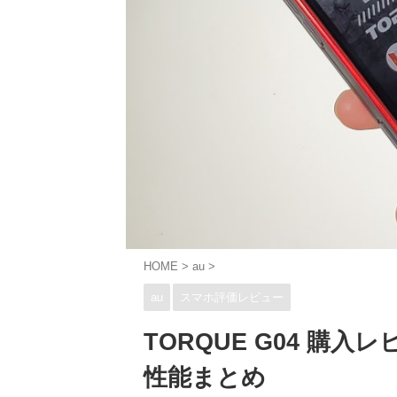
HOME
>
au
>
au
スマホ評価レビュー
TORQUE G04 購
性能まとめ