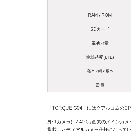
RAM / ROM
SDカード
電池容量
連続待受(LTE)
高さ×幅×厚さ
重量
「TORQUE G04」にはクアルコムのCPU
外側カメラは2,400万画素のメインカ
搭載したディアルカメラ仕様になって