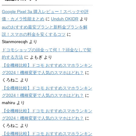
Google Pixel 3a 購入レビュー！スペックや評
価・カメラ性能まとめ
に
Unduh OKIDR
より
auのおすすめ最安プランと新料金プランを解
説！スマホの料金を安くするコツ
に
Stanmorecqh
より
ドコモショップの頭金って何！？頭金なしで契
約する方法
に
よもぎ
より
【全機種比較】ドコモ おすすめスマホランキン
グ2024！機種変更で人気のスマホはどれ？
に
くろねこ
より
【全機種比較】ドコモ おすすめスマホランキン
グ2024！機種変更で人気のスマホはどれ？
に
mahiru
より
【全機種比較】ドコモ おすすめスマホランキン
グ2024！機種変更で人気のスマホはどれ？
に
くろねこ
より
【全機種比較】ドコモ おすすめスマホランキン