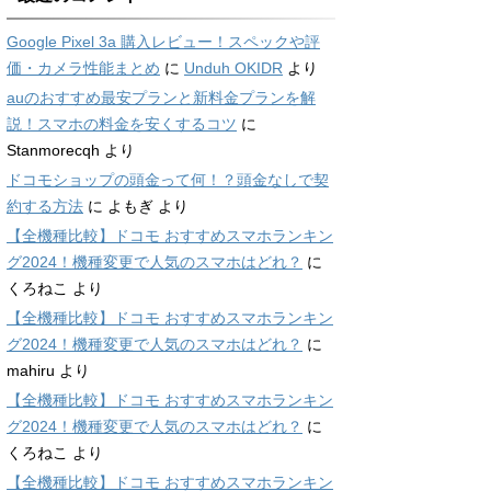
Google Pixel 3a 購入レビュー！スペックや評
価・カメラ性能まとめ
に
Unduh OKIDR
より
auのおすすめ最安プランと新料金プランを解
説！スマホの料金を安くするコツ
に
Stanmorecqh
より
ドコモショップの頭金って何！？頭金なしで契
約する方法
に
よもぎ
より
【全機種比較】ドコモ おすすめスマホランキン
グ2024！機種変更で人気のスマホはどれ？
に
くろねこ
より
【全機種比較】ドコモ おすすめスマホランキン
グ2024！機種変更で人気のスマホはどれ？
に
mahiru
より
【全機種比較】ドコモ おすすめスマホランキン
グ2024！機種変更で人気のスマホはどれ？
に
くろねこ
より
【全機種比較】ドコモ おすすめスマホランキン