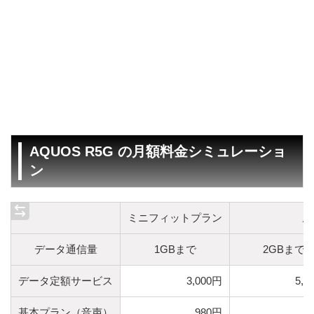
AQUOS R5G の月額料金シミュレーショ
ン
ミニフィットプラン
メ
データ通信量
1GBまで
2GBまで
データ定額サービス
3,000円
5,0
基本プラン（音声）
980円
9