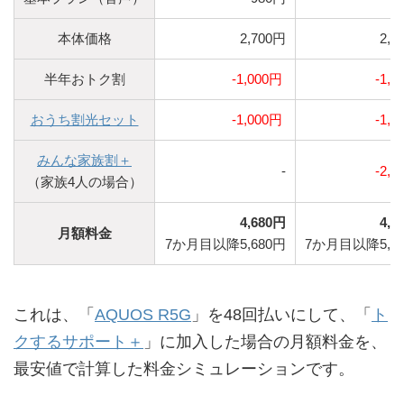
本体価格
2,700円
2,7
半年おトク割
-1,000円
-1,0
おうち割光セット
-1,000円
-1,0
みんな家族割＋
-
-2,0
（家族4人の場合）
4,680円
4,6
月額料金
7か月目以降5,680円
7か月目以降5,6
これは、「
AQUOS R5G
」を48回払いにして、「
ト
クするサポート＋
」に加入した場合の月額料金を、
最安値で計算した料金シミュレーションです。