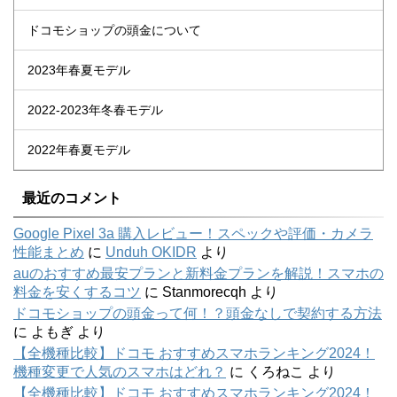
ドコモショップの頭金について
2023年春夏モデル
2022-2023年冬春モデル
2022年春夏モデル
最近のコメント
Google Pixel 3a 購入レビュー！スペックや評価・カメラ
性能まとめ
に
Unduh OKIDR
より
auのおすすめ最安プランと新料金プランを解説！スマホの
料金を安くするコツ
に
Stanmorecqh
より
ドコモショップの頭金って何！？頭金なしで契約する方法
に
よもぎ
より
【全機種比較】ドコモ おすすめスマホランキング2024！
機種変更で人気のスマホはどれ？
に
くろねこ
より
【全機種比較】ドコモ おすすめスマホランキング2024！