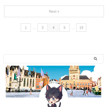
Next »
1
…
3
4
5
…
19