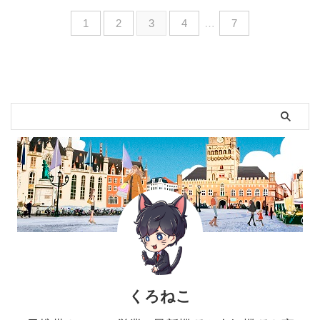
1
2
3
4
…
7
くろねこ