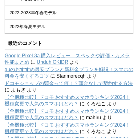
2022-2023年冬春モデル
2022年春夏モデル
最近のコメント
Google Pixel 3a 購入レビュー！スペックや評価・カメラ
性能まとめ
に
Unduh OKIDR
より
auのおすすめ最安プランと新料金プランを解説！スマホの
料金を安くするコツ
に
Stanmorecqh
より
ドコモショップの頭金って何！？頭金なしで契約する方法
に
よもぎ
より
【全機種比較】ドコモ おすすめスマホランキング2024！
機種変更で人気のスマホはどれ？
に
くろねこ
より
【全機種比較】ドコモ おすすめスマホランキング2024！
機種変更で人気のスマホはどれ？
に
mahiru
より
【全機種比較】ドコモ おすすめスマホランキング2024！
機種変更で人気のスマホはどれ？
に
くろねこ
より