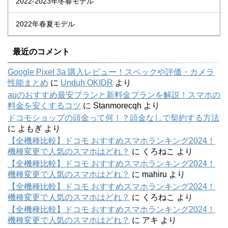
2022-2023年冬春モデル
2022年春夏モデル
最近のコメント
Google Pixel 3a 購入レビュー！スペックや評価・カメラ
性能まとめ
に
Unduh OKIDR
より
auのおすすめ最安プランと新料金プランを解説！スマホの
料金を安くするコツ
に
Stanmorecqh
より
ドコモショップの頭金って何！？頭金なしで契約する方法
に
よもぎ
より
【全機種比較】ドコモ おすすめスマホランキング2024！
機種変更で人気のスマホはどれ？
に
くろねこ
より
【全機種比較】ドコモ おすすめスマホランキング2024！
機種変更で人気のスマホはどれ？
に
mahiru
より
【全機種比較】ドコモ おすすめスマホランキング2024！
機種変更で人気のスマホはどれ？
に
くろねこ
より
【全機種比較】ドコモ おすすめスマホランキング2024！
機種変更で人気のスマホはどれ？
に
アキ
より