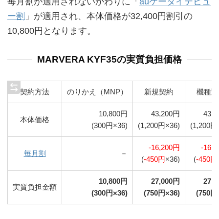
毎月割が適用されないかわりに「
auケータイデビュ
ー割
」が適用され、本体価格が32,400円割引の
10,800円となります。
MARVERA KYF35の実質負担価格
契約方法
のりかえ（MNP）
新規契約
機種変
10,800円
43,200円
43,
本体価格
(300円×36)
(1,200円×36)
(1,200円
-16,200円
-16,
毎月割
－
(
-450円
×36)
(
-450円
10,800円
27,000円
27,
実質負担金額
(300円×36)
(750円×36)
(750円