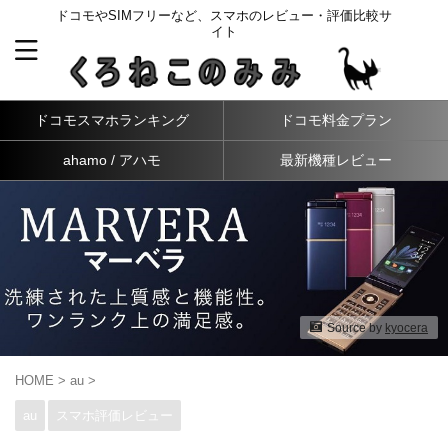
ドコモやSIMフリーなど、スマホのレビュー・評価比較サ
イト
ドコモスマホランキング
ドコモ料金プラン
ahamo / アハモ
最新機種レビュー
Source by
kyocera
HOME
>
au
>
au
スマホ評価レビュー