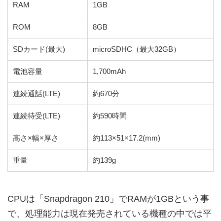
RAM
1GB
ROM
8GB
SDカード(最大)
microSDHC（最大32GB）
電池容量
1,700mAh
連続通話(LTE)
約670分
連続待受(LTE)
約590時間
高さ×幅×厚さ
約113×51×17.2(mm)
重量
約139g
CPUは「Snapdragon 210」でRAMが1GBという事
で、処理能力は現在発売されている機種の中では平