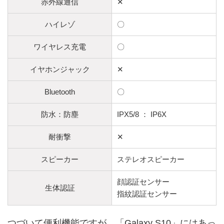
赤外線通信
✕
ハイレゾ
〇
ワイヤレス充電
〇
イヤホンジャック
✕
Bluetooth
〇
防水：防塵
IPX5/8 ： IP6X
耐衝撃
✕
スピーカー
ステレオスピーカー
顔認証センサー
生体認証
指紋認証センサー
つづいて便利機能ですが、「Galaxy S10」にはあっ