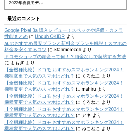
2022年春夏モデル
最近のコメント
Google Pixel 3a 購入レビュー！スペックや評価・カメラ
性能まとめ
に
Unduh OKIDR
より
auのおすすめ最安プランと新料金プランを解説！スマホの
料金を安くするコツ
に
Stanmorecqh
より
ドコモショップの頭金って何！？頭金なしで契約する方法
に
よもぎ
より
【全機種比較】ドコモ おすすめスマホランキング2024！
機種変更で人気のスマホはどれ？
に
くろねこ
より
【全機種比較】ドコモ おすすめスマホランキング2024！
機種変更で人気のスマホはどれ？
に
mahiru
より
【全機種比較】ドコモ おすすめスマホランキング2024！
機種変更で人気のスマホはどれ？
に
くろねこ
より
【全機種比較】ドコモ おすすめスマホランキング2024！
機種変更で人気のスマホはどれ？
に
アキ
より
【全機種比較】ドコモ おすすめスマホランキング2024！
機種変更で人気のスマホはどれ？
に
ねこねこ
より