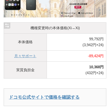
機種変更時の本体価格(Xi→Xi)
99,792円
本体価格
(3,942円×24)
月々サポート
-89,424円
10,368円
実質負担金
(432円×24)
ドコモ公式サイトで価格を確認する