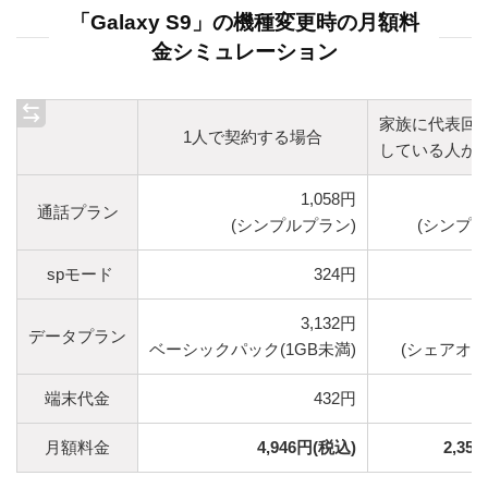
「Galaxy S9」の機種変更時の月額料
金シミュレーション
家族に代表回
1人で契約する場合
している人が
1,058円
通話プラン
(シンプルプラン)
(シンプル
spモード
324円
3,132円
データプラン
ベーシックパック(1GB未満)
(シェアオプ
端末代金
432円
月額料金
4,946円(税込)
2,35