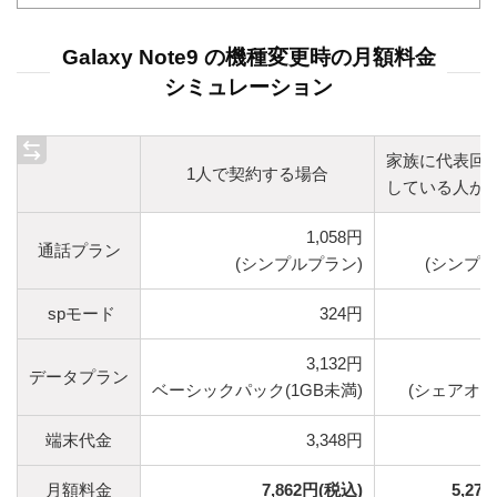
Galaxy Note9 の機種変更時の月額料金
シミュレーション
家族に代表回
1人で契約する場合
している人が
1,058円
通話プラン
(シンプルプラン)
(シンプル
spモード
324円
3,132円
データプラン
ベーシックパック(1GB未満)
(シェアオプ
端末代金
3,348円
月額料金
7,862円(税込)
5,27