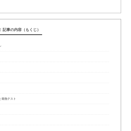
記事の内容（もくじ）
ン
コアと発熱テスト