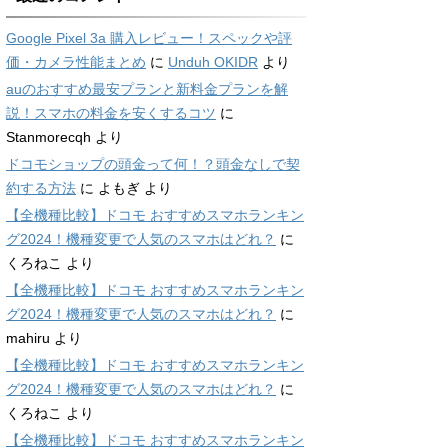
Google Pixel 3a 購入レビュー！スペックや評
価・カメラ性能まとめ
に
Unduh OKIDR
より
auのおすすめ最安プランと新料金プランを解
説！スマホの料金を安くするコツ
に
Stanmorecqh
より
ドコモショップの頭金って何！？頭金なしで契
約する方法
に
よもぎ
より
【全機種比較】ドコモ おすすめスマホランキン
グ2024！機種変更で人気のスマホはどれ？
に
くろねこ
より
【全機種比較】ドコモ おすすめスマホランキン
グ2024！機種変更で人気のスマホはどれ？
に
mahiru
より
【全機種比較】ドコモ おすすめスマホランキン
グ2024！機種変更で人気のスマホはどれ？
に
くろねこ
より
【全機種比較】ドコモ おすすめスマホランキン