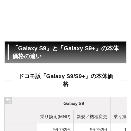
「Galaxy S9」と「Galaxy S9+」の本体
価格の違い
ドコモ版「Galaxy S9/S9+」の本体価
格
Galaxy S9
乗り換え(MNP)
新規／機種変更
乗り換え(
99,792円
99,792円
11