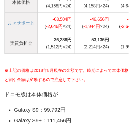
本体価格
(4,158円×24)
(4,158円×24)
(4,64
-63,504円
-46,656円
-6
月々サポート
(
-2,646円
×24)
(
-1,944円
×24)
(
-2,64
36,288円
53,136円
4
実質負担金
(1,512円×24)
(2,214円×24)
(1,99
※上記の価格は2018年5月現在の金額です。時期によって本体価格
と割引金額は変動するので注意して下さい。
ドコモ版は本体価格が
Galaxy S9：99,792円
Galaxy S9+：111,456円