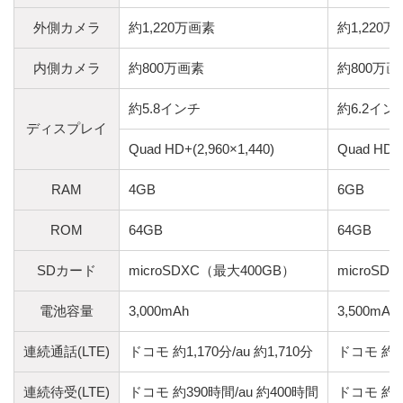
外側カメラ
約1,220万画素
約1,220
内側カメラ
約800万画素
約800万画
約5.8インチ
約6.2イン
ディスプレイ
Quad HD+(2,960×1,440)
Quad HD+(
RAM
4GB
6GB
ROM
64GB
64GB
SDカード
microSDXC（最大400GB）
microSD
電池容量
3,000mAh
3,500mAh
連続通話(LTE)
ドコモ 約1,170分/au 約1,710分
ドコモ 約1,
連続待受(LTE)
ドコモ 約390時間/au 約400時間
ドコモ 約4