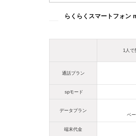
らくらくスマートフォン m
1人で
通話プラン
spモード
データプラン
ベー
端末代金