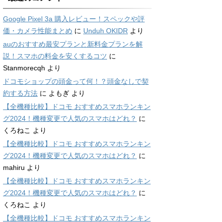
Google Pixel 3a 購入レビュー！スペックや評
価・カメラ性能まとめ
に
Unduh OKIDR
より
auのおすすめ最安プランと新料金プランを解
説！スマホの料金を安くするコツ
に
Stanmorecqh
より
ドコモショップの頭金って何！？頭金なしで契
約する方法
に
よもぎ
より
【全機種比較】ドコモ おすすめスマホランキン
グ2024！機種変更で人気のスマホはどれ？
に
くろねこ
より
【全機種比較】ドコモ おすすめスマホランキン
グ2024！機種変更で人気のスマホはどれ？
に
mahiru
より
【全機種比較】ドコモ おすすめスマホランキン
グ2024！機種変更で人気のスマホはどれ？
に
くろねこ
より
【全機種比較】ドコモ おすすめスマホランキン