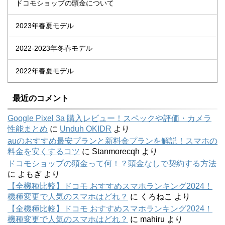
ドコモショップの頭金について
2023年春夏モデル
2022-2023年冬春モデル
2022年春夏モデル
最近のコメント
Google Pixel 3a 購入レビュー！スペックや評価・カメラ
性能まとめ
に
Unduh OKIDR
より
auのおすすめ最安プランと新料金プランを解説！スマホの
料金を安くするコツ
に
Stanmorecqh
より
ドコモショップの頭金って何！？頭金なしで契約する方法
に
よもぎ
より
【全機種比較】ドコモ おすすめスマホランキング2024！
機種変更で人気のスマホはどれ？
に
くろねこ
より
【全機種比較】ドコモ おすすめスマホランキング2024！
機種変更で人気のスマホはどれ？
に
mahiru
より