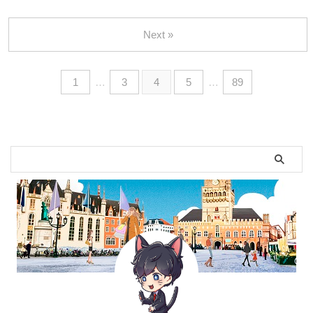
Next »
1
…
3
4
5
…
89