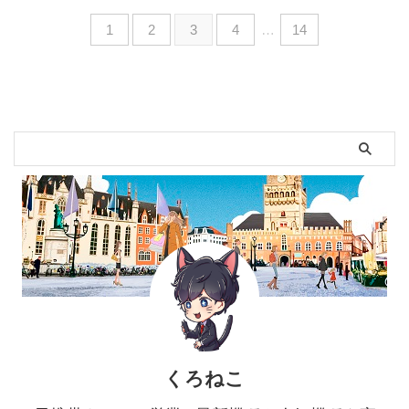
1
2
3
4
…
14
くろねこ