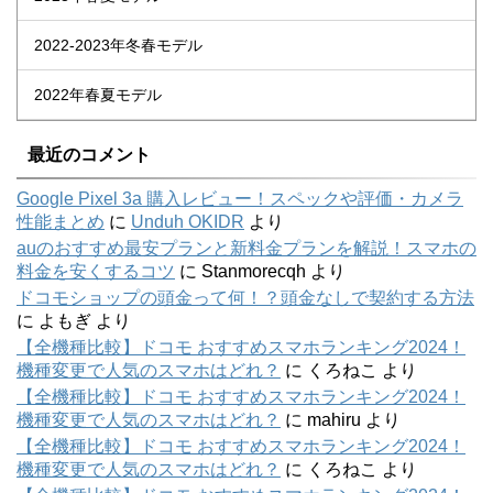
2022-2023年冬春モデル
2022年春夏モデル
最近のコメント
Google Pixel 3a 購入レビュー！スペックや評価・カメラ
性能まとめ
に
Unduh OKIDR
より
auのおすすめ最安プランと新料金プランを解説！スマホの
料金を安くするコツ
に
Stanmorecqh
より
ドコモショップの頭金って何！？頭金なしで契約する方法
に
よもぎ
より
【全機種比較】ドコモ おすすめスマホランキング2024！
機種変更で人気のスマホはどれ？
に
くろねこ
より
【全機種比較】ドコモ おすすめスマホランキング2024！
機種変更で人気のスマホはどれ？
に
mahiru
より
【全機種比較】ドコモ おすすめスマホランキング2024！
機種変更で人気のスマホはどれ？
に
くろねこ
より