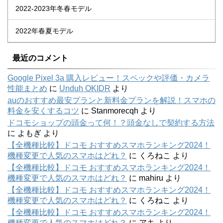
2022-2023年冬春モデル
2022年春夏モデル
最近のコメント
Google Pixel 3a 購入レビュー！スペックや評価・カメラ
性能まとめ
に
Unduh OKIDR
より
auのおすすめ最安プランと新料金プランを解説！スマホの
料金を安くするコツ
に
Stanmorecqh
より
ドコモショップの頭金って何！？頭金なしで契約する方法
に
よもぎ
より
【全機種比較】ドコモ おすすめスマホランキング2024！
機種変更で人気のスマホはどれ？
に
くろねこ
より
【全機種比較】ドコモ おすすめスマホランキング2024！
機種変更で人気のスマホはどれ？
に
mahiru
より
【全機種比較】ドコモ おすすめスマホランキング2024！
機種変更で人気のスマホはどれ？
に
くろねこ
より
【全機種比較】ドコモ おすすめスマホランキング2024！
機種変更で人気のスマホはどれ？
に
アキ
より