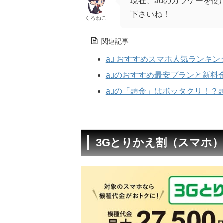
現在、auのガラケーを
下さいね！
くろねこ
関連記事
au おすすめスマホ人気ランキング
auのおすすめ最安プランと新料
auの「頭金」はボッタクリ！？
3Gとりかえ割（スマホ