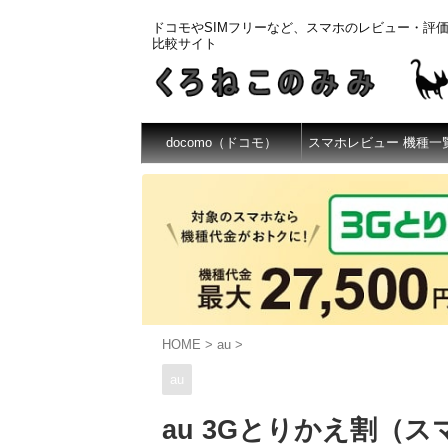
ドコモやSIMフリーなど、スマホのレビュー・評
比較サイト
docomo（ドコモ）
スマホレビュー 機種一
HOME
>
au
>
au
au 3Gとりかえ割（スマ