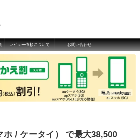
価
覧
レビュー依頼について
お問い合わせ
Source by
au
ホ / ケータイ） で最大38,500