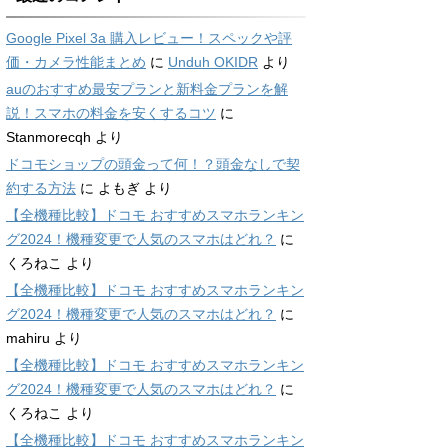
Google Pixel 3a 購入レビュー！スペックや評
価・カメラ性能まとめ
に
Unduh OKIDR
より
auのおすすめ最安プランと新料金プランを解
説！スマホの料金を安くするコツ
に
Stanmorecqh
より
ドコモショップの頭金って何！？頭金なしで契
約する方法
に
よもぎ
より
【全機種比較】ドコモ おすすめスマホランキン
グ2024！機種変更で人気のスマホはどれ？
に
くろねこ
より
【全機種比較】ドコモ おすすめスマホランキン
グ2024！機種変更で人気のスマホはどれ？
に
mahiru
より
【全機種比較】ドコモ おすすめスマホランキン
グ2024！機種変更で人気のスマホはどれ？
に
くろねこ
より
【全機種比較】ドコモ おすすめスマホランキン