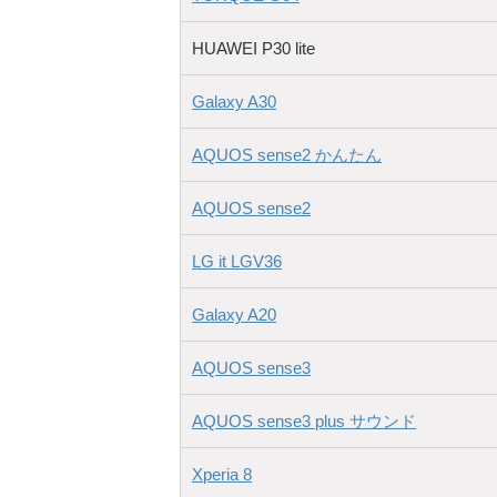
HUAWEI P30 lite
Galaxy A30
AQUOS sense2 かんたん
AQUOS sense2
LG it LGV36
Galaxy A20
AQUOS sense3
AQUOS sense3 plus サウンド
Xperia 8